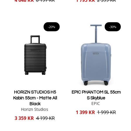
pris
pris
Lägg i varukorgen
Lägg i varukorgen
-20%
-30%
HORIZN STUDIOS H5
EPIC PHANTOM SL 55cm
Kabin 55cm - Matte All
S Skyblue
EPIC
Black
Horizn Studios
Reducerat
1 399 KR
1 999 KR
pris
Reducerat
3 359 KR
4 199 KR
pris