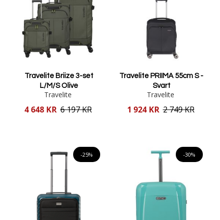
Travelite Briize 3-set
Travelite PRIIMA 55cm S -
L/M/S Olive
Svart
Travelite
Travelite
Reducerat
Reducerat
4 648 KR
6 197 KR
1 924 KR
2 749 KR
pris
pris
Lägg i varukorgen
Lägg i varukorgen
-25%
-30%