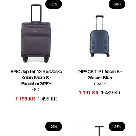
-20%
-20%
EPIC Jupiter 4X Resväska
IMPACKT IP1 55cm S -
Kabin 55cm S -
Glacier Blue
Impackt
ExcaliburGREY
EPIC
Reducerat
1 191 KR
1 489 KR
pris
Reducerat
1 199 KR
1 499 KR
pris
Lägg i varukorgen
Lägg i varukorgen
-25%
-26%