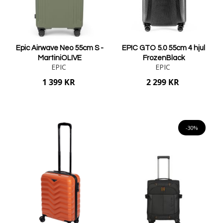
Epic Airwave Neo 55cm S -
EPIC GTO 5.0 55cm 4 hjul
MartiniOLIVE
FrozenBlack
EPIC
EPIC
1 399 KR
2 299 KR
Lägg i varukorgen
Lägg i varukorgen
-30%