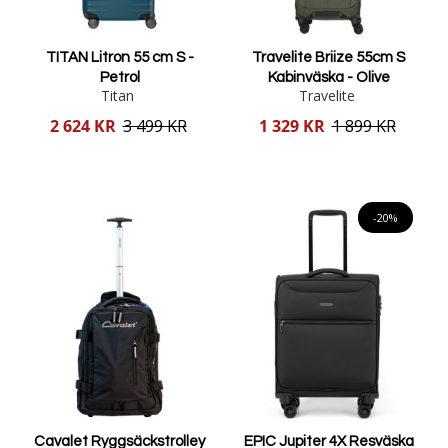
TITAN Litron 55 cm S -
Travelite Briize 55cm S
Petrol
Kabinväska - Olive
Titan
Travelite
Reducerat
Reducerat
2 624 KR
3 499 KR
1 329 KR
1 899 KR
pris
pris
Lägg i varukorgen
Lägg i varukorgen
-20%
Cavalet Ryggsäckstrolley
EPIC Jupiter 4X Resväska