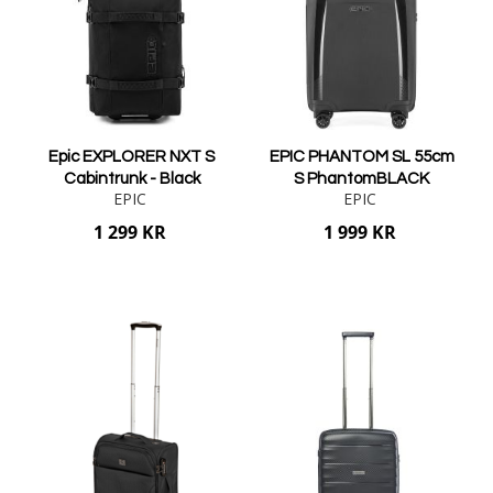
Epic EXPLORER NXT S
EPIC PHANTOM SL 55cm
Cabintrunk - Black
S PhantomBLACK
EPIC
EPIC
1 299 KR
1 999 KR
Lägg i varukorgen
Lägg i varukorgen