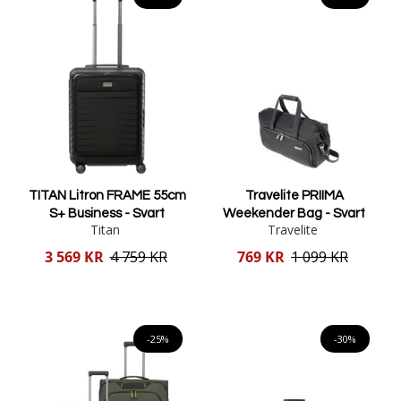
TITAN Litron FRAME 55cm
Travelite PRIIMA
S+ Business - Svart
Weekender Bag - Svart
Titan
Travelite
Reducerat
Reducerat
3 569 KR
4 759 KR
769 KR
1 099 KR
pris
pris
Lägg i varukorgen
Lägg i varukorgen
-25%
-30%