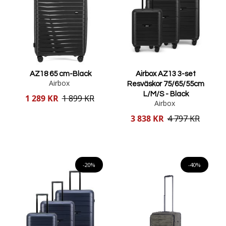
AZ18 65 cm-Black
Airbox AZ13 3-set
Airbox
Resväskor 75/65/55cm
L/M/S - Black
Reducerat
1 289 KR
1 899 KR
Airbox
pris
Reducerat
3 838 KR
4 797 KR
pris
Lägg i varukorgen
Lägg i varukorgen
-20%
-40%