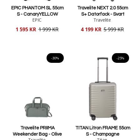
EPIC PHANTOM SL 55cm
Travelite NEXT 2.0 55cm
S - CanaryYELLOW
S+ Datorfack - Svart
EPIC
Travelite
Reducerat
Reducerat
1 595 KR
1 999 KR
4 199 KR
5 999 KR
pris
pris
Lägg i varukorgen
Lägg i varukorgen
-30%
-25%
Travelite PRIIMA
TITAN Litron FRAME 55cm
Weekender Bag - Olive
S - Champagne
Travelite
Titan