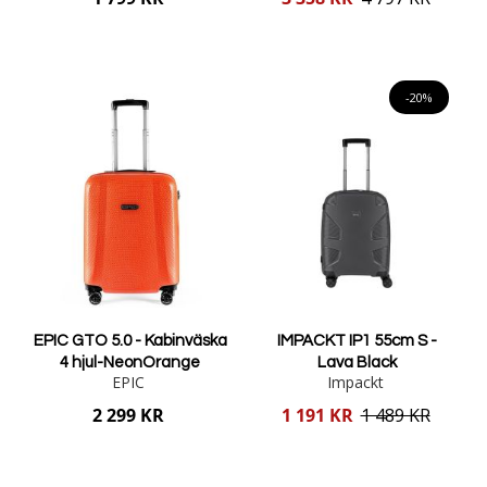
pris
Lägg i varukorgen
Lägg i varukorgen
-20%
EPIC GTO 5.0 - Kabinväska
IMPACKT IP1 55cm S -
4 hjul-NeonOrange
Lava Black
EPIC
Impackt
Reducerat
2 299 KR
1 191 KR
1 489 KR
pris