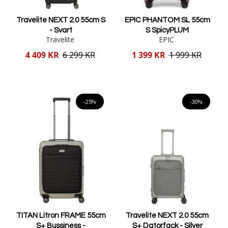
Travelite NEXT 2.0 55cm S
EPIC PHANTOM SL 55cm
- Svart
S SpicyPLUM
Travelite
EPIC
Reducerat
Reducerat
4 409 KR
6 299 KR
1 399 KR
1 999 KR
pris
pris
Lägg i varukorgen
Lägg i varukorgen
-25%
-30%
TITAN Litron FRAME 55cm
Travelite NEXT 2.0 55cm
S+ Bussiness -
S+ Datorfack - Silver