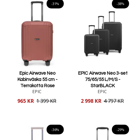
både affärsresor och semester.
-31%
-38%
Att resa med en kabinväska innebär att du kan undvika besväret
med incheckning och istället njuta av en snabbare och smidigare
resa. Våra kabinväskor är designade för att vara både praktiska
och stilfulla, vilket gör dem till det perfekta valet för smidiga och
bekväma resor. Upptäck vårt utbud och hitta den perfekta väskan
för dina behov.
Epic Airwave Neo
EPIC Airwave Neo 3-set
Kabinväska 55 cm -
75/65/55 L/M/S -
Terrakotta Rose
StarBLACK
EPIC
EPIC
Reducerat
Reducerat
965 KR
1 399 KR
2 998 KR
4 797 KR
pris
pris
Lägg i varukorgen
Lägg i varukorgen
-36%
-29%