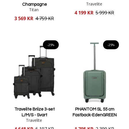
Travelite
Champagne
Titan
Reducerat
4 199 KR
5 999 KR
pris
Reducerat
3 569 KR
4 759 KR
pris
Lägg i varukorgen
Lägg i varukorgen
-25%
-25%
Travelite Briize 3-set
PHANTOM SL 55 cm
L/M/S - Svart
Fastback-EdenGREEN
Travelite
Reducerat
Reducerat
4 648 KR
6 197 KR
1 795 KR
2 399 KR