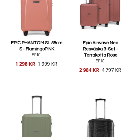
EPIC PHANTOM SL 55cm
Epic Airwave Neo
S - FlamingoPINK
Resväska 3-Set -
EPIC
Terrakotta Rose
EPIC
Reducerat
1 298 KR
1 999 KR
pris
Reducerat
2 984 KR
4 797 KR
pris
Lägg i varukorgen
Lägg i varukorgen