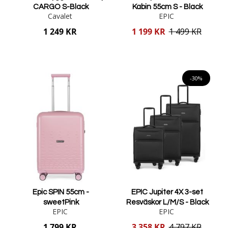
CARGO S-Black
Kabin 55cm S - Black
Cavalet
EPIC
Reducerat
1 249 KR
1 199 KR
1 499 KR
pris
Lägg i varukorgen
Lägg i varukorgen
-30%
Epic SPIN 55cm -
EPIC Jupiter 4X 3-set
sweetPink
Resväskor L/M/S - Black
EPIC
EPIC
Reducerat
1 799 KR
3 358 KR
4 797 KR