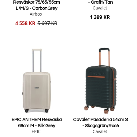
Resväskor 75/65/55cm
- Grafit/Tan
Cavalet
L/M/S - CarbonGrey
Airbox
1 399 KR
Reducerat
4 558 KR
5 697 KR
pris
Lägg i varukorgen
Lägg i varukorgen
EPIC ANTHEM Resväska
Cavalet Pasadena 54cm S
66cm M - Silk Grey
- Skogsgrön/Rosé
EPIC
Cavalet