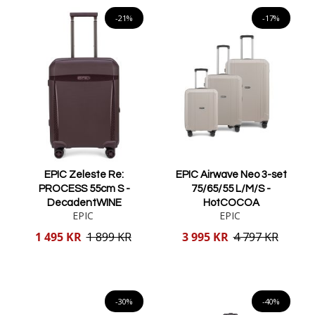
Lägg i varukorgen
Lägg i varukorgen
-21%
-17%
EPIC Zeleste Re:
EPIC Airwave Neo 3-set
PROCESS 55cm S -
75/65/55 L/M/S -
DecadentWINE
HotCOCOA
EPIC
EPIC
Reducerat
Reducerat
1 495 KR
1 899 KR
3 995 KR
4 797 KR
pris
pris
Lägg i varukorgen
Lägg i varukorgen
-30%
-40%