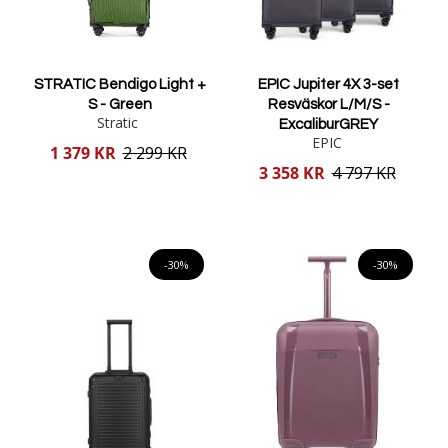
STRATIC Bendigo Light +
EPIC Jupiter 4X 3-set
S - Green
Resväskor L/M/S -
Stratic
ExcaliburGREY
EPIC
Reducerat
1 379 KR
2 299 KR
pris
Reducerat
3 358 KR
4 797 KR
pris
Lägg i varukorgen
Lägg i varukorgen
-30%
-30%