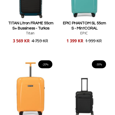
TITAN Litron FRAME 55cm
EPIC PHANTOM SL 55cm
S+ Bussiness - Turkos
S - MintCORAL
Titan
EPIC
Reducerat
Reducerat
3 569 KR
4 759 KR
1 399 KR
1 999 KR
pris
pris
Lägg i varukorgen
Lägg i varukorgen
-20%
-30%