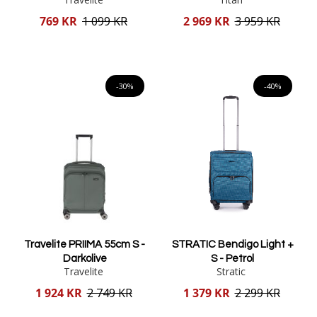
Reducerat
Reducerat
769 KR
1 099 KR
2 969 KR
3 959 KR
pris
pris
Lägg i varukorgen
Lägg i varukorgen
-30%
-40%
Travelite PRIIMA 55cm S -
STRATIC Bendigo Light +
Darkolive
S - Petrol
Travelite
Stratic
Reducerat
Reducerat
1 924 KR
2 749 KR
1 379 KR
2 299 KR
pris
pris