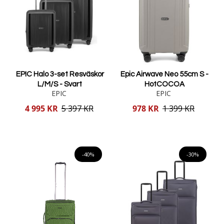
EPIC Halo 3-set Resväskor
Epic Airwave Neo 55cm S -
L/M/S - Svart
HotCOCOA
EPIC
EPIC
Reducerat
Reducerat
4 995 KR
5 397 KR
978 KR
1 399 KR
pris
pris
Lägg i varukorgen
Lägg i varukorgen
-40%
-30%