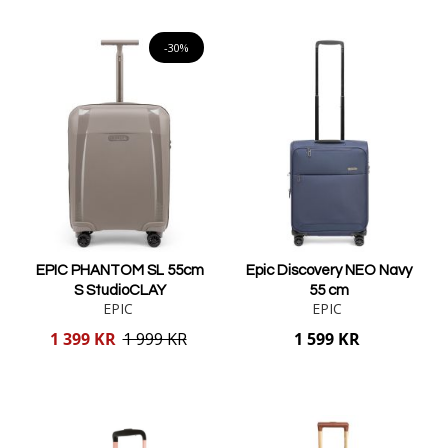
Lägg i varukorgen
Lägg i varukorgen
-30%
EPIC PHANTOM SL 55cm
Epic Discovery NEO Navy
S StudioCLAY
55 cm
EPIC
EPIC
Reducerat
1 399 KR
1 999 KR
1 599 KR
pris
Lägg i varukorgen
Lägg i varukorgen