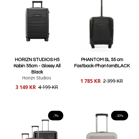
HORIZN STUDIOS H5
PHANTOM SL 55 cm
Kabin 55cm - Glossy All
Fastback-PhantomBLACK
Black
Horizn Studios
Reducerat
1 785 KR
2 399 KR
pris
Reducerat
3 149 KR
4 199 KR
pris
Lägg i varukorgen
Lägg i varukorgen
-7%
-30%