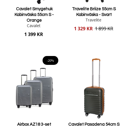
Cavalet Smygehuk
Travelite Briize 55cm S
Kabinväska 55cm S -
Kabinväska - Svart
Travelite
Orange
Cavalet
Reducerat
1 329 KR
1 899 KR
pris
1 399 KR
Lägg i varukorgen
Lägg i varukorgen
-20%
Airbox AZ18 3-set
Cavalet Pasadena 54cm S