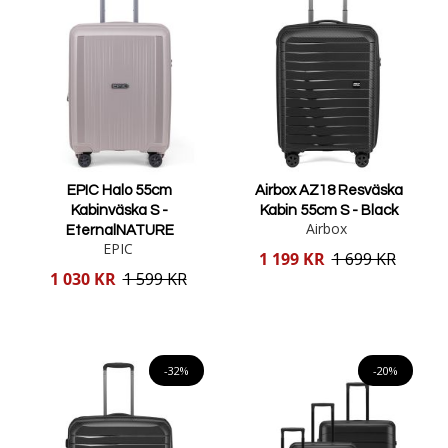
EPIC Halo 55cm
Airbox AZ18 Resväska
Kabinväska S -
Kabin 55cm S - Black
Airbox
EternalNATURE
EPIC
Reducerat
1 199 KR
1 699 KR
pris
Reducerat
1 030 KR
1 599 KR
pris
Lägg i varukorgen
Lägg i varukorgen
-32%
-20%