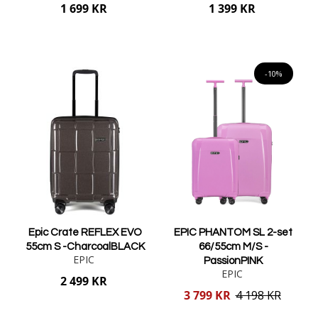
1 699 KR
1 399 KR
Lägg i varukorgen
Lägg i varukorgen
-10%
Epic Crate REFLEX EVO
EPIC PHANTOM SL 2-set
55cm S -CharcoalBLACK
66/55cm M/S -
EPIC
PassionPINK
EPIC
2 499 KR
Reducerat
3 799 KR
4 198 KR
pris