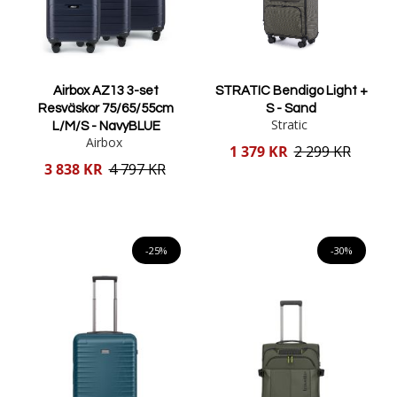
Airbox AZ13 3-set
STRATIC Bendigo Light +
Resväskor 75/65/55cm
S - Sand
Stratic
L/M/S - NavyBLUE
Airbox
Reducerat
1 379 KR
2 299 KR
pris
Reducerat
3 838 KR
4 797 KR
pris
Lägg i varukorgen
Lägg i varukorgen
-25%
-30%