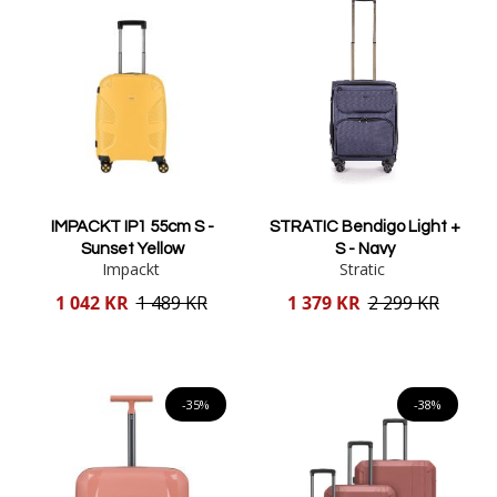
IMPACKT IP1 55cm S -
STRATIC Bendigo Light +
Sunset Yellow
S - Navy
Impackt
Stratic
Reducerat
Reducerat
1 042 KR
1 489 KR
1 379 KR
2 299 KR
pris
pris
Lägg i varukorgen
Lägg i varukorgen
-35%
-38%