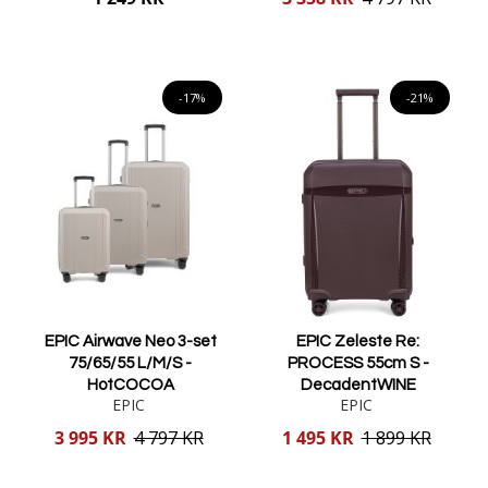
pris
Lägg i varukorgen
Lägg i varukorgen
-17%
-21%
EPIC Airwave Neo 3-set
EPIC Zeleste Re:
75/65/55 L/M/S -
PROCESS 55cm S -
HotCOCOA
DecadentWINE
EPIC
EPIC
Reducerat
Reducerat
3 995 KR
4 797 KR
1 495 KR
1 899 KR
pris
pris