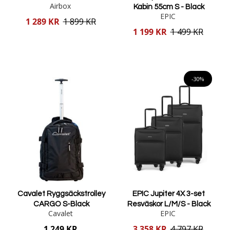
Airbox
Kabin 55cm S - Black
EPIC
Reducerat
1 289 KR
1 899 KR
pris
Reducerat
1 199 KR
1 499 KR
pris
Lägg i varukorgen
Lägg i varukorgen
-30%
Cavalet Ryggsäckstrolley
EPIC Jupiter 4X 3-set
CARGO S-Black
Resväskor L/M/S - Black
Cavalet
EPIC
Reducerat
1 249 KR
3 358 KR
4 797 KR