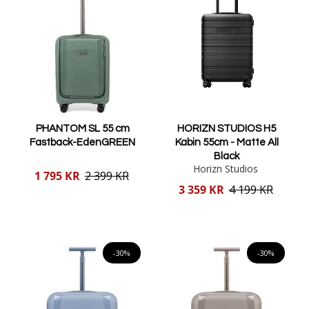
PHANTOM SL 55 cm
HORIZN STUDIOS H5
Fastback-EdenGREEN
Kabin 55cm - Matte All
Black
Horizn Studios
Reducerat
1 795 KR
2 399 KR
pris
Reducerat
3 359 KR
4 199 KR
pris
Lägg i varukorgen
Lägg i varukorgen
-30%
-30%