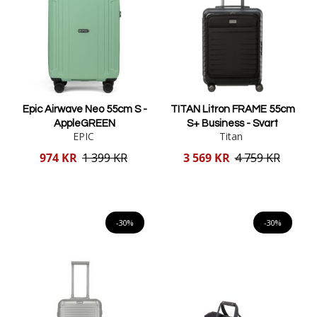
Epic Airwave Neo 55cm S -
TITAN Litron FRAME 55cm
AppleGREEN
S+ Business - Svart
EPIC
Titan
Reducerat
Reducerat
974 KR
1 399 KR
3 569 KR
4 759 KR
pris
pris
Lägg i varukorgen
Lägg i varukorgen
-30%
-30%