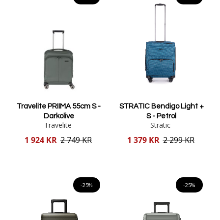
Travelite PRIIMA 55cm S -
STRATIC Bendigo Light +
Darkolive
S - Petrol
Travelite
Stratic
Reducerat
Reducerat
1 924 KR
2 749 KR
1 379 KR
2 299 KR
pris
pris
Lägg i varukorgen
Lägg i varukorgen
-25%
-25%