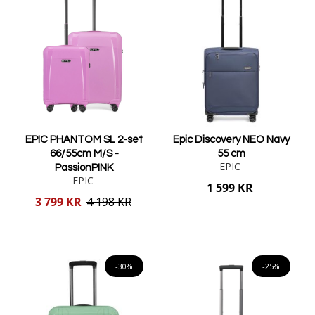
EPIC PHANTOM SL 2-set
Epic Discovery NEO Navy
66/55cm M/S -
55 cm
EPIC
PassionPINK
EPIC
1 599 KR
Reducerat
3 799 KR
4 198 KR
pris
Lägg i varukorgen
Lägg i varukorgen
-30%
-25%