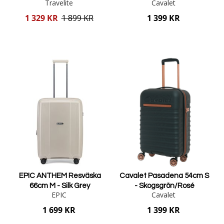
Travelite
Cavalet
Reducerat
1 329 KR
1 899 KR
1 399 KR
pris
Lägg i varukorgen
Lägg i varukorgen
EPIC ANTHEM Resväska
Cavalet Pasadena 54cm S
66cm M - Silk Grey
- Skogsgrön/Rosé
EPIC
Cavalet
1 699 KR
1 399 KR