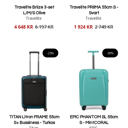
Travelite Briize 3-set
Travelite PRIIMA 55cm S -
L/M/S Olive
Svart
Travelite
Travelite
Reducerat
Reducerat
4 648 KR
6 197 KR
1 924 KR
2 749 KR
pris
pris
Lägg i varukorgen
Lägg i varukorgen
-25%
-30%
TITAN Litron FRAME 55cm
EPIC PHANTOM SL 55cm
S+ Bussiness - Turkos
S - MintCORAL
Titan
EPIC