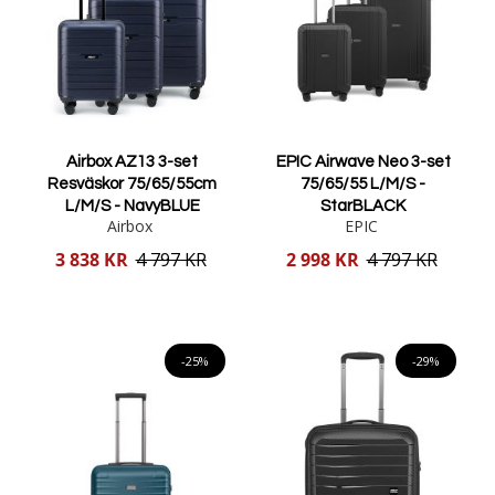
Airbox AZ13 3-set
EPIC Airwave Neo 3-set
Resväskor 75/65/55cm
75/65/55 L/M/S -
L/M/S - NavyBLUE
StarBLACK
Airbox
EPIC
Reducerat
Reducerat
3 838 KR
4 797 KR
2 998 KR
4 797 KR
pris
pris
Lägg i varukorgen
Lägg i varukorgen
-25%
-29%