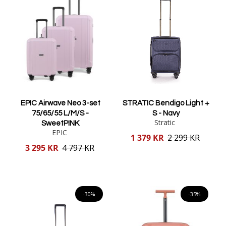
EPIC Airwave Neo 3-set
STRATIC Bendigo Light +
75/65/55 L/M/S -
S - Navy
Stratic
SweetPINK
EPIC
Reducerat
1 379 KR
2 299 KR
pris
Reducerat
3 295 KR
4 797 KR
pris
Lägg i varukorgen
Lägg i varukorgen
-30%
-35%