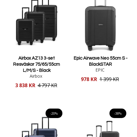
Airbox AZ13 3-set
Epic Airwave Neo 55cm S -
Resväskor 75/65/55cm
BlackSTAR
EPIC
L/M/S - Black
Airbox
Reducerat
978 KR
1 399 KR
pris
Reducerat
3 838 KR
4 797 KR
pris
Lägg i varukorgen
Lägg i varukorgen
-20%
-38%