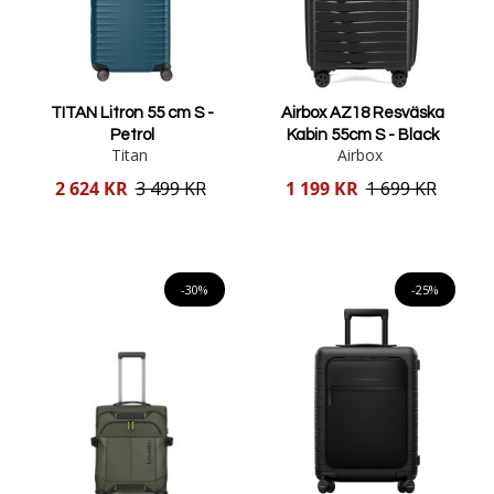
TITAN Litron 55 cm S -
Airbox AZ18 Resväska
Petrol
Kabin 55cm S - Black
Titan
Airbox
Reducerat
Reducerat
2 624 KR
3 499 KR
1 199 KR
1 699 KR
pris
pris
Lägg i varukorgen
Lägg i varukorgen
-30%
-25%