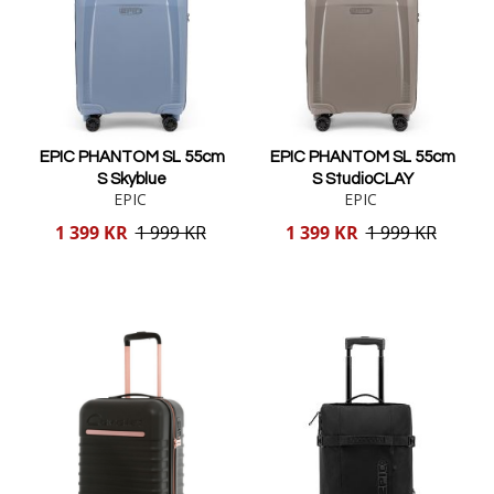
EPIC PHANTOM SL 55cm
EPIC PHANTOM SL 55cm
S Skyblue
S StudioCLAY
EPIC
EPIC
Reducerat
Reducerat
1 399 KR
1 999 KR
1 399 KR
1 999 KR
pris
pris
Lägg i varukorgen
Lägg i varukorgen