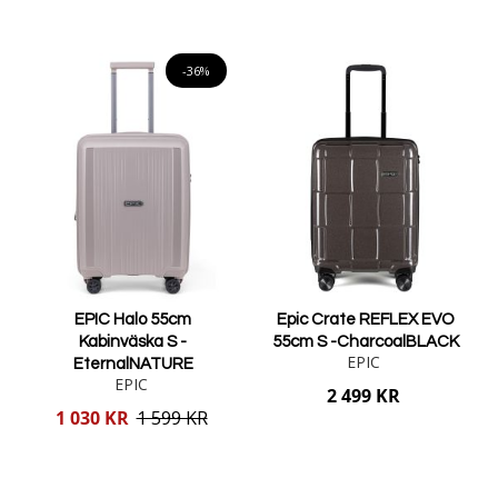
Lägg i varukorgen
Lägg i varukorgen
-36%
EPIC Halo 55cm
Epic Crate REFLEX EVO
Kabinväska S -
55cm S -CharcoalBLACK
EPIC
EternalNATURE
EPIC
2 499 KR
Reducerat
1 030 KR
1 599 KR
pris
Lägg i varukorgen
Lägg i varukorgen