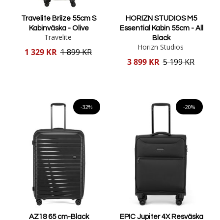
Travelite Briize 55cm S
HORIZN STUDIOS M5
Kabinväska - Olive
Essential Kabin 55cm - All
Travelite
Black
Horizn Studios
Reducerat
1 329 KR
1 899 KR
pris
Reducerat
3 899 KR
5 199 KR
pris
Lägg i varukorgen
Lägg i varukorgen
-32%
-20%
AZ18 65 cm-Black
EPIC Jupiter 4X Resväska