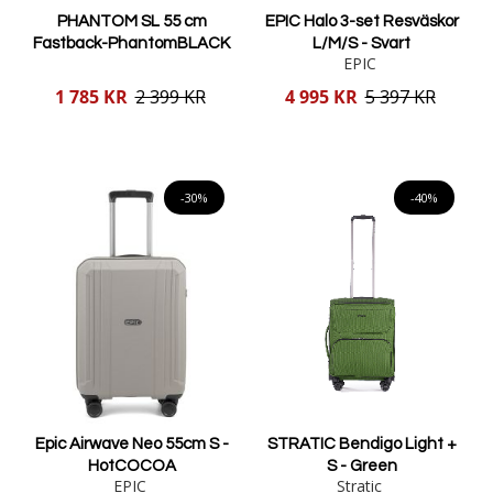
PHANTOM SL 55 cm
EPIC Halo 3-set Resväskor
Fastback-PhantomBLACK
L/M/S - Svart
EPIC
Reducerat
Reducerat
1 785 KR
2 399 KR
4 995 KR
5 397 KR
pris
pris
Lägg i varukorgen
Lägg i varukorgen
-30%
-40%
Epic Airwave Neo 55cm S -
STRATIC Bendigo Light +
HotCOCOA
S - Green
EPIC
Stratic