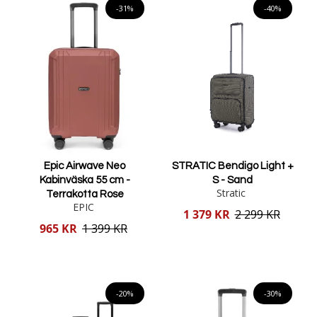
både affärsresor och semester.
-31%
-40%
Att resa med en kabinväska innebär att du kan undvika besväret
med incheckning och istället njuta av en snabbare och smidigare
resa. Våra kabinväskor är designade för att vara både praktiska
och stilfulla, vilket gör dem till det perfekta valet för smidiga och
bekväma resor. Upptäck vårt utbud och hitta den perfekta väskan
för dina behov.
Epic Airwave Neo
STRATIC Bendigo Light +
Kabinväska 55 cm -
S - Sand
Stratic
Terrakotta Rose
EPIC
Reducerat
1 379 KR
2 299 KR
pris
Reducerat
965 KR
1 399 KR
pris
Lägg i varukorgen
Lägg i varukorgen
-20%
-30%