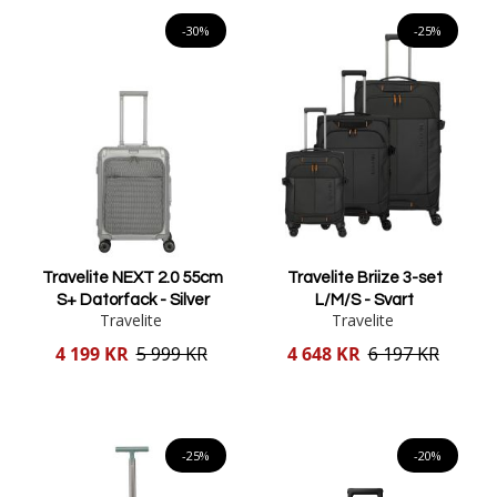
Lägg i varukorgen
-30%
-25%
Travelite NEXT 2.0 55cm
Travelite Briize 3-set
S+ Datorfack - Silver
L/M/S - Svart
Travelite
Travelite
Reducerat
Reducerat
4 199 KR
5 999 KR
4 648 KR
6 197 KR
pris
pris
Lägg i varukorgen
Lägg i varukorgen
-25%
-20%