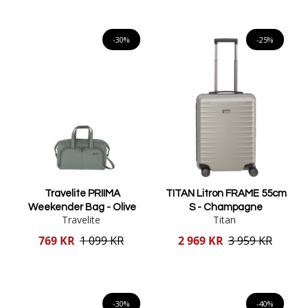
Lägg i varukorgen
Lägg i varukorgen
-30%
-25%
Travelite PRIIMA
TITAN Litron FRAME 55cm
Weekender Bag - Olive
S - Champagne
Travelite
Titan
Reducerat
Reducerat
769 KR
1 099 KR
2 969 KR
3 959 KR
pris
pris
Lägg i varukorgen
Lägg i varukorgen
-30%
-40%