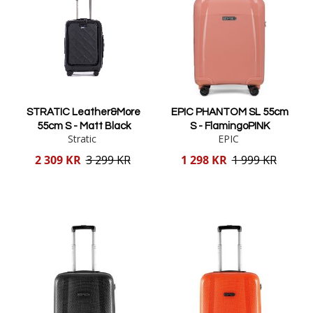
STRATIC Leather&More
EPIC PHANTOM SL 55cm
55cm S - Matt Black
S - FlamingoPINK
Stratic
EPIC
Reducerat
Reducerat
2 309 KR
3 299 KR
1 298 KR
1 999 KR
pris
pris
Lägg i varukorgen
Lägg i varukorgen