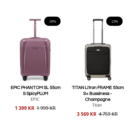
Lägg i varukorgen
Lägg i varukorgen
-30%
-25%
EPIC PHANTOM SL 55cm
TITAN Litron FRAME 55cm
S SpicyPLUM
S+ Bussiness -
EPIC
Champagne
Titan
Reducerat
1 399 KR
1 999 KR
pris
Reducerat
3 569 KR
4 759 KR
pris
Lägg i varukorgen