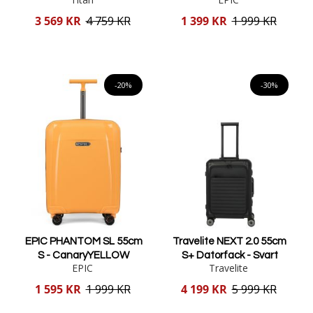
Reducerat
Reducerat
3 569 KR
4 759 KR
1 399 KR
1 999 KR
pris
pris
Lägg i varukorgen
Lägg i varukorgen
-20%
-30%
EPIC PHANTOM SL 55cm
Travelite NEXT 2.0 55cm
S - CanaryYELLOW
S+ Datorfack - Svart
EPIC
Travelite
Reducerat
Reducerat
1 595 KR
1 999 KR
4 199 KR
5 999 KR
pris
pris