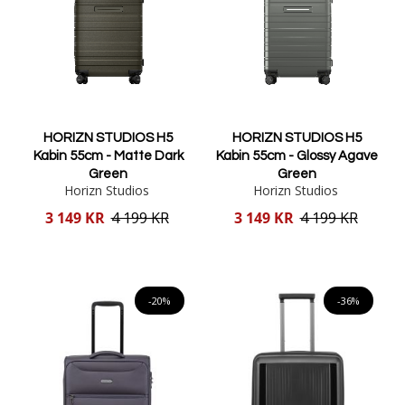
HORIZN STUDIOS H5
HORIZN STUDIOS H5
Kabin 55cm - Matte Dark
Kabin 55cm - Glossy Agave
Green
Green
Horizn Studios
Horizn Studios
Reducerat
Reducerat
3 149 KR
4 199 KR
3 149 KR
4 199 KR
pris
pris
Lägg i varukorgen
Lägg i varukorgen
-20%
-36%