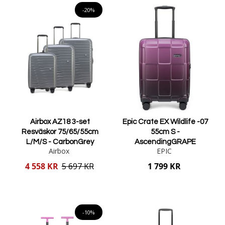
-20%
Airbox AZ18 3-set
Epic Crate EX Wildlife -07
Resväskor 75/65/55cm
55cm S -
L/M/S - CarbonGrey
AscendingGRAPE
Airbox
EPIC
Reducerat
4 558 KR
5 697 KR
1 799 KR
pris
Lägg i varukorgen
Lägg i varukorgen
-10%