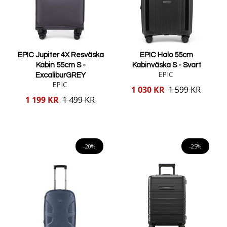
EPIC Jupiter 4X Resväska
EPIC Halo 55cm
Kabin 55cm S -
Kabinväska S - Svart
EPIC
ExcaliburGREY
EPIC
Reducerat
1 030 KR
1 599 KR
pris
Reducerat
1 199 KR
1 499 KR
pris
Lägg i varukorgen
Lägg i varukorgen
-20%
-25%