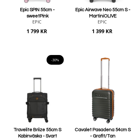
Epic SPIN 55cm -
Epic Airwave Neo 55cm S -
sweetPink
MartiniOLIVE
EPIC
EPIC
1 799 KR
1 399 KR
Lägg i varukorgen
Lägg i varukorgen
-30%
Travelite Briize 55cm S
Cavalet Pasadena 54cm S
Kabinväska - Svart
- Grafit/Tan