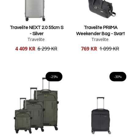
Travelite NEXT 2.0 55cm S
Travelite PRIIMA
- Silver
Weekender Bag - Svart
Travelite
Travelite
Reducerat
Reducerat
4 409 KR
6 299 KR
769 KR
1 099 KR
pris
pris
Lägg i varukorgen
Lägg i varukorgen
-25%
-30%