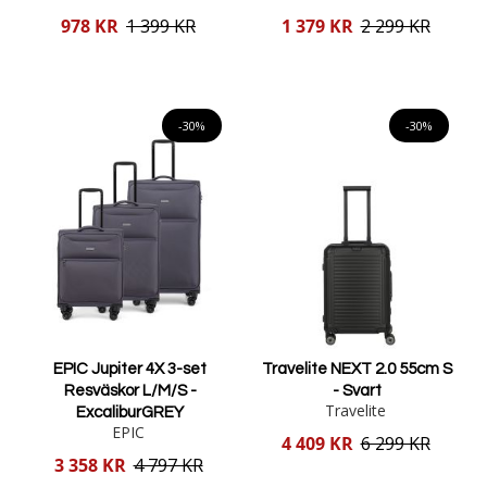
Reducerat
Reducerat
978 KR
1 399 KR
1 379 KR
2 299 KR
pris
pris
Lägg i varukorgen
Lägg i varukorgen
-30%
-30%
EPIC Jupiter 4X 3-set
Travelite NEXT 2.0 55cm S
Resväskor L/M/S -
- Svart
Travelite
ExcaliburGREY
EPIC
Reducerat
4 409 KR
6 299 KR
pris
Reducerat
3 358 KR
4 797 KR
pris