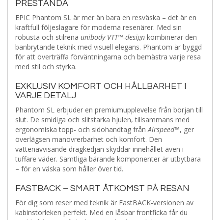
PRESTANDA
EPIC Phantom SL är mer än bara en resväska – det är en
kraftfull följeslagare för moderna resenärer. Med sin
robusta och stilrena
unibody VTT™-design
kombinerar den
banbrytande teknik med visuell elegans. Phantom är byggd
för att överträffa förväntningarna och bemästra varje resa
med stil och styrka.
EXKLUSIV KOMFORT OCH HÅLLBARHET I
VARJE DETALJ
Phantom SL erbjuder en premiumupplevelse från början till
slut. De smidiga och slitstarka hjulen, tillsammans med
ergonomiska topp- och sidohandtag från
Airspeed™
, ger
överlägsen manövrerbarhet och komfort. Den
vattenavvisande dragkedjan skyddar innehållet även i
tuffare väder. Samtliga bärande komponenter är utbytbara
– för en väska som håller över tid.
FASTBACK – SMART ÅTKOMST PÅ RESAN
För dig som reser med teknik är FastBACK-versionen av
kabinstorleken perfekt. Med en låsbar frontficka får du