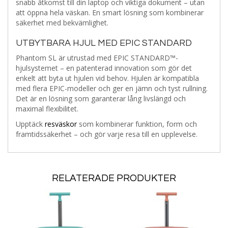
snabb åtkomst till din laptop och viktiga dokument – utan
att öppna hela väskan. En smart lösning som kombinerar
säkerhet med bekvämlighet.
UTBYTBARA HJUL MED EPIC STANDARD
Phantom SL är utrustad med EPIC STANDARD™-
hjulsystemet – en patenterad innovation som gör det
enkelt att byta ut hjulen vid behov. Hjulen är kompatibla
med flera EPIC-modeller och ger en jämn och tyst rullning.
Det är en lösning som garanterar lång livslängd och
maximal flexibilitet.
Upptäck
resväskor
som kombinerar funktion, form och
framtidssäkerhet – och gör varje resa till en upplevelse.
RELATERADE PRODUKTER
Lägg
Lägg
Läg
i
i
i
Lägg
Lägg
Lägg