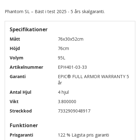
Phantom SL – Bäst i test 2025 - 5 års skalgaranti.
Specifikationer
Mått
76x30x52cm
Höjd
76cm
Volym
95L
Artikelnummer
EPH401-03-33
Garanti
EPIC® FULL ARMOR WARRANTY 5
år
Antal Hjul
4 hjul
Vikt
3.800000
Streckkod
7332909048917
Funktioner
Prisgaranti
122 % Lägsta pris garanti