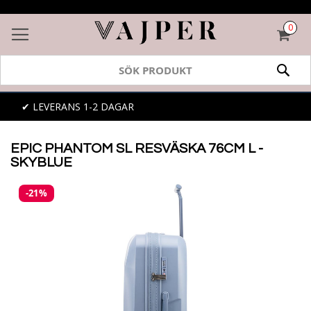
0
VAR
SÖK
✔ 365 DAGAR ÖPPET KÖP
EPIC PHANTOM SL RESVÄSKA 76CM L -
SKYBLUE
Skip
-21%
to
the
end
of
the
images
gallery