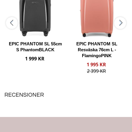
Jämförelse
Jämförelse
Jämfö
m
EPIC PHANTOM SL 55cm
EPIC PHANTOM SL
S PhantomBLACK
Resväska 76cm L -
FlamingoPINK
1 999 KR
p
Reducerat
1 995 KR
pris
2 399 KR
Lägg i varukorgen
Lägg i varukorgen
RECENSIONER