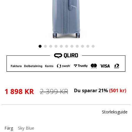
Skip
to
the
beginning
of
the
images
1 898 KR
2 399 KR
Du sparar
21
%
(
501 kr
)
gallery
Storleksguide
Färg
Sky Blue