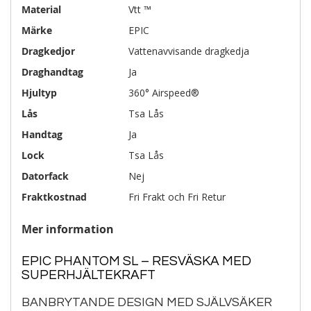
Material
Vtt ™
Märke
EPIC
Dragkedjor
Vattenavvisande dragkedja
Draghandtag
Ja
Hjultyp
360° Airspeed®
Lås
Tsa Lås
Handtag
Ja
Lock
Tsa Lås
Datorfack
Nej
Fraktkostnad
Fri Frakt och Fri Retur
Mer information
EPIC PHANTOM SL – RESVÄSKA MED
SUPERHJÄLTEKRAFT
BANBRYTANDE DESIGN MED SJÄLVSÄKER