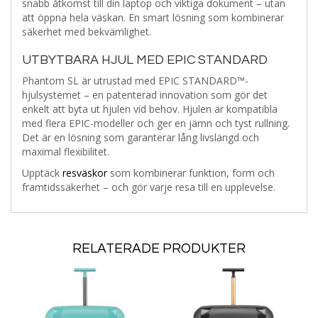
snabb åtkomst till din laptop och viktiga dokument – utan
att öppna hela väskan. En smart lösning som kombinerar
säkerhet med bekvämlighet.
UTBYTBARA HJUL MED EPIC STANDARD
Phantom SL är utrustad med EPIC STANDARD™-
hjulsystemet – en patenterad innovation som gör det
enkelt att byta ut hjulen vid behov. Hjulen är kompatibla
med flera EPIC-modeller och ger en jämn och tyst rullning.
Det är en lösning som garanterar lång livslängd och
maximal flexibilitet.
Upptäck
resväskor
som kombinerar funktion, form och
framtidssäkerhet – och gör varje resa till en upplevelse.
RELATERADE PRODUKTER
Lägg
Lägg
Läg
i
i
i
Lägg
Lägg
Lägg