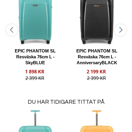
önskelista
önskelista
önske
ill
till
till
Jämförelse
Jämförelse
Jämfö
EPIC PHANTOM SL
EPIC PHANTOM SL
Resväska 76cm L -
Resväska 76cm L -
SkyBLUE
AnniversaryBLACK
Reducerat
Reducerat
1 898 KR
2 199 KR
pris
pris
p
2 399 KR
2 399 KR
Lägg i varukorgen
Lägg i varukorgen
DU HAR TIDIGARE TITTAT PÅ
Lägg
Lägg
Läg
i
i
i
Lägg
Lägg
Lägg