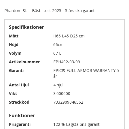
Phantom SL – Bäst i test 2025 - 5 års skalgaranti.
Specifikationer
Mått
H66 L45 D25 cm
Höjd
66cm
Volym
67 L
Artikelnummer
EPH402-03-99
Garanti
EPIC® FULL ARMOR WARRANTY 5
år
Antal Hjul
4 hjul
Vikt
3.000000
Streckkod
7332909046562
Funktioner
Prisgaranti
122 % Lägsta pris garanti