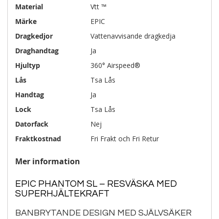
Material
Vtt ™
Märke
EPIC
Dragkedjor
Vattenavvisande dragkedja
Draghandtag
Ja
Hjultyp
360° Airspeed®
Lås
Tsa Lås
Handtag
Ja
Lock
Tsa Lås
Datorfack
Nej
Fraktkostnad
Fri Frakt och Fri Retur
Mer information
EPIC PHANTOM SL – RESVÄSKA MED
SUPERHJÄLTEKRAFT
BANBRYTANDE DESIGN MED SJÄLVSÄKER