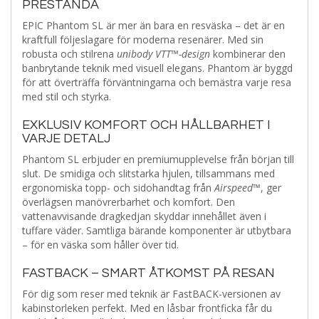
PRESTANDA
EPIC Phantom SL är mer än bara en resväska – det är en
kraftfull följeslagare för moderna resenärer. Med sin
robusta och stilrena
unibody VTT™-design
kombinerar den
banbrytande teknik med visuell elegans. Phantom är byggd
för att överträffa förväntningarna och bemästra varje resa
med stil och styrka.
EXKLUSIV KOMFORT OCH HÅLLBARHET I
VARJE DETALJ
Phantom SL erbjuder en premiumupplevelse från början till
slut. De smidiga och slitstarka hjulen, tillsammans med
ergonomiska topp- och sidohandtag från
Airspeed™
, ger
överlägsen manövrerbarhet och komfort. Den
vattenavvisande dragkedjan skyddar innehållet även i
tuffare väder. Samtliga bärande komponenter är utbytbara
– för en väska som håller över tid.
FASTBACK – SMART ÅTKOMST PÅ RESAN
För dig som reser med teknik är FastBACK-versionen av
kabinstorleken perfekt. Med en låsbar frontficka får du