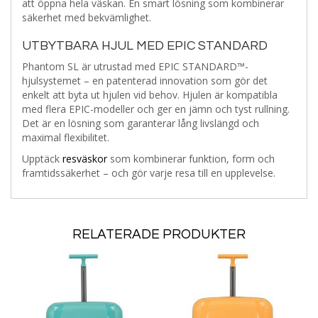
att öppna hela väskan. En smart lösning som kombinerar
säkerhet med bekvämlighet.
UTBYTBARA HJUL MED EPIC STANDARD
Phantom SL är utrustad med EPIC STANDARD™-
hjulsystemet – en patenterad innovation som gör det
enkelt att byta ut hjulen vid behov. Hjulen är kompatibla
med flera EPIC-modeller och ger en jämn och tyst rullning.
Det är en lösning som garanterar lång livslängd och
maximal flexibilitet.
Upptäck
resväskor
som kombinerar funktion, form och
framtidssäkerhet – och gör varje resa till en upplevelse.
RELATERADE PRODUKTER
Lägg
Lägg
Läg
i
i
i
Lägg
Lägg
Lägg
önskelista
önskelista
önske
ill
till
till