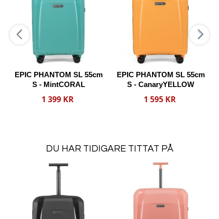
Jämförelse
Jämförelse
Jämfö
EPIC PHANTOM SL 55cm
EPIC PHANTOM SL 55cm
S - MintCORAL
S - CanaryYELLOW
Reducerat
Reducerat
1 399 KR
1 595 KR
pris
pris
Lägg i varukorgen
Lägg i varukorgen
DU HAR TIDIGARE TITTAT PÅ
Lägg
Lägg
Läg
i
i
i
Lägg
Lägg
Lägg
önskelista
önskelista
önske
ill
till
till
Jämförelse
Jämförelse
Jämfö