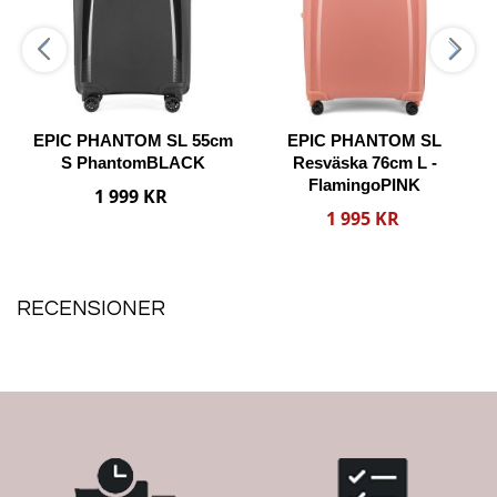
m
EPIC PHANTOM SL 55cm
EPIC PHANTOM SL
S PhantomBLACK
Resväska 76cm L -
FlamingoPINK
1 999 KR
p
Reducerat
1 995 KR
pris
Lägg i varukorgen
Lägg i varukorgen
RECENSIONER