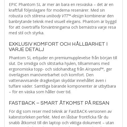
EPIC Phantom SL är mer än bara en resväska – det är en
kraftfull följeslagare för moderna resenärer. Med sin
robusta och stilrena
unibody VTT™-design
kombinerar den
banbrytande teknik med visuell elegans. Phantom är byggd
för att överträffa förväntningarna och bemästra varje resa
med stil och styrka.
EXKLUSIV KOMFORT OCH HÅLLBARHET I
VARJE DETALJ
Phantom SL erbjuder en premiumupplevelse från början till
slut. De smidiga och slitstarka hjulen, tillsammans med
ergonomiska topp- och sidohandtag från
Airspeed™
, ger
överlägsen manövrerbarhet och komfort. Den
vattenavvisande dragkedjan skyddar innehållet även i
tuffare väder. Samtliga bärande komponenter är utbytbara
– för en väska som håller över tid.
FASTBACK – SMART ÅTKOMST PÅ RESAN
För dig som reser med teknik är FastBACK-versionen av
kabinstorleken perfekt. Med en låsbar frontficka får du
snabb åtkomst till din laptop och viktiga dokument – utan