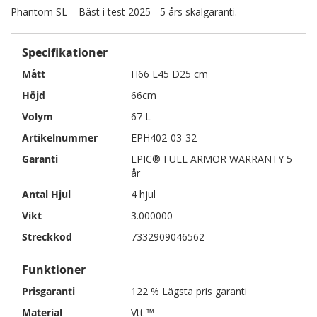
Phantom SL – Bäst i test 2025 - 5 års skalgaranti.
Specifikationer
Mått
H66 L45 D25 cm
Höjd
66cm
Volym
67 L
Artikelnummer
EPH402-03-32
Garanti
EPIC® FULL ARMOR WARRANTY 5
år
Antal Hjul
4 hjul
Vikt
3.000000
Streckkod
7332909046562
Funktioner
Prisgaranti
122 % Lägsta pris garanti
Material
Vtt ™