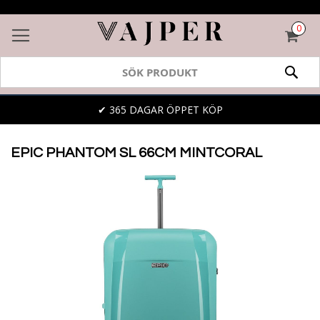
0
VAR
SÖK
✔ 365 DAGAR ÖPPET KÖP
EPIC PHANTOM SL 66CM MINTCORAL
Skip
to
the
end
of
the
images
gallery