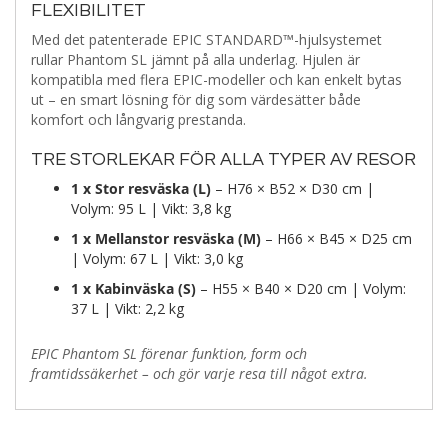
FLEXIBILITET
Med det patenterade EPIC STANDARD™-hjulsystemet
rullar Phantom SL jämnt på alla underlag. Hjulen är
kompatibla med flera EPIC-modeller och kan enkelt bytas
ut – en smart lösning för dig som värdesätter både
komfort och långvarig prestanda.
TRE STORLEKAR FÖR ALLA TYPER AV RESOR
1 x Stor resväska (L)
– H76 × B52 × D30 cm |
Volym: 95 L | Vikt: 3,8 kg
1 x Mellanstor resväska (M)
– H66 × B45 × D25 cm
| Volym: 67 L | Vikt: 3,0 kg
1 x Kabinväska (S)
– H55 × B40 × D20 cm | Volym:
37 L | Vikt: 2,2 kg
EPIC Phantom SL förenar funktion, form och
framtidssäkerhet – och gör varje resa till något extra.