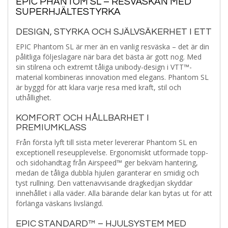
EPIC PHANTOM SL – RESVÄSKAN MED
SUPERHJÄLTESTYRKA
DESIGN, STYRKA OCH SJÄLVSÄKERHET I ETT
EPIC Phantom SL är mer än en vanlig resväska – det är din
pålitliga följeslagare när bara det bästa är gott nog. Med
sin stilrena och extremt tåliga unibody-design i VTT™-
material kombineras innovation med elegans. Phantom SL
är byggd för att klara varje resa med kraft, stil och
uthållighet.
KOMFORT OCH HÅLLBARHET I
PREMIUMKLASS
Från första lyft till sista meter levererar Phantom SL en
exceptionell reseupplevelse. Ergonomiskt utformade topp-
och sidohandtag från Airspeed™ ger bekväm hantering,
medan de tåliga dubbla hjulen garanterar en smidig och
tyst rullning. Den vattenavvisande dragkedjan skyddar
innehållet i alla väder. Alla bärande delar kan bytas ut för att
förlänga väskans livslängd.
EPIC STANDARD™ – HJULSYSTEM MED