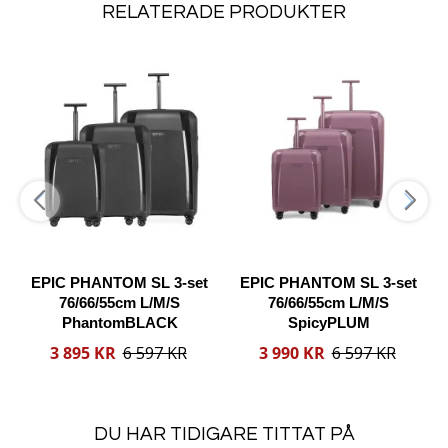
RELATERADE PRODUKTER
Lägg
Lägg
Läg
i
i
i
Lägg
Lägg
Lägg
önskelista
önskelista
önske
ill
till
till
Jämförelse
Jämförelse
Jämfö
EPIC PHANTOM SL 3-set
EPIC PHANTOM SL 3-set
76/66/55cm L/M/S
76/66/55cm L/M/S
PhantomBLACK
SpicyPLUM
Reducerat
Reducerat
3 895 KR
6 597 KR
3 990 KR
6 597 KR
pris
pris
p
Lägg i varukorgen
Lägg i varukorgen
DU HAR TIDIGARE TITTAT PÅ