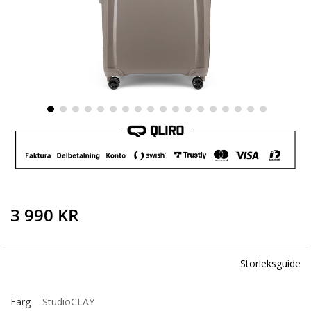
Skip
to
the
beginning
of
the
images
3 990 KR
gallery
Storleksguide
Färg
StudioCLAY