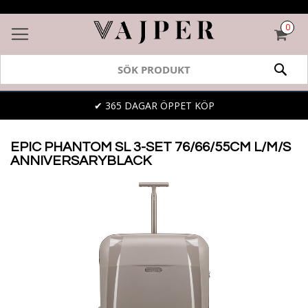
0
VAR
SÖK
✔ 365 DAGAR ÖPPET KÖP
EPIC PHANTOM SL 3-SET 76/66/55CM L/M/S
ANNIVERSARYBLACK
Skip
to
the
end
of
the
images
gallery