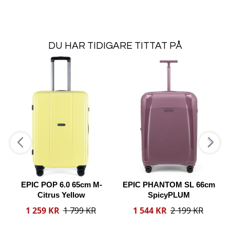
Lägg i varukorgen
Lägg i varukorgen
DU HAR TIDIGARE TITTAT PÅ
Lägg
Lägg
Läg
i
i
i
Lägg
Lägg
Lägg
önskelista
önskelista
önske
ill
till
till
Jämförelse
Jämförelse
Jämfö
EPIC POP 6.0 65cm M-
EPIC PHANTOM SL 66cm
Citrus Yellow
SpicyPLUM
Reducerat
Reducerat
1 259 KR
1 799 KR
1 544 KR
2 199 KR
pris
pris
p