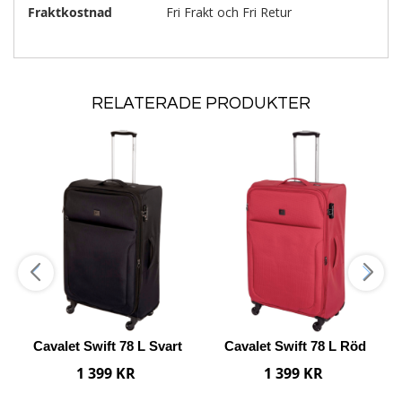
Fraktkostnad
Fri Frakt och Fri Retur
RELATERADE PRODUKTER
Lägg
Lägg
Läg
i
i
i
Lägg
Lägg
Lägg
önskelista
önskelista
önske
ill
till
till
Jämförelse
Jämförelse
Jämfö
Cavalet Swift 78 L Svart
Cavalet Swift 78 L Röd
1 399 KR
1 399 KR