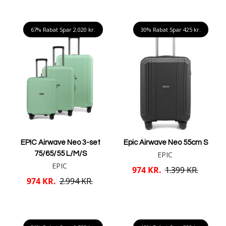
Læg i kurv
Læg i kurv
67% Rabat Spar
2.020 kr.
30% Rabat Spar
425 kr.
EPIC Airwave Neo 3-set
Epic Airwave Neo 55cm S
75/65/55 L/M/S
EPIC
EPIC
974 KR.
1.399 KR.
974 KR.
2.994 KR.
Mere info
Mere info