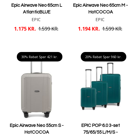
Epic Airwave Neo 65cm L
Epic Airwave Neo 65cm M -
AtlanticBLUE
HotCOCOA
EPIC
EPIC
1.175 KR.
1.599 KR.
1.194 KR.
1.599 KR.
Læg i kurv
Læg i kurv
30% Rabat Spar
421 kr.
20% Rabat Spar
960 kr.
Epic Airwave Neo 55cm S -
EPIC POP 6.0 3-set
HotCOCOA
75/65/55 L/M/S -