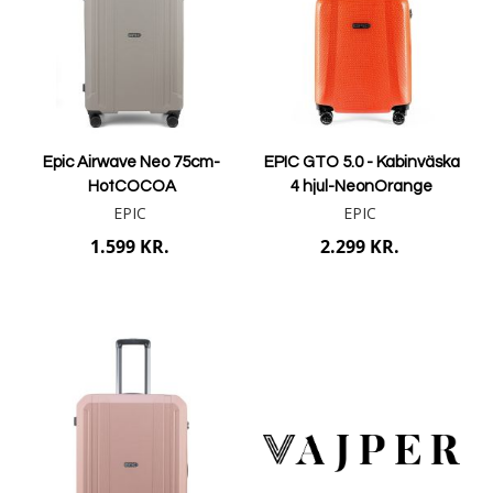
Epic Airwave Neo 75cm-
EPIC GTO 5.0 - Kabinväska
HotCOCOA
4 hjul-NeonOrange
EPIC
EPIC
1.599 KR.
2.299 KR.
Læg i kurv
Læg i kurv