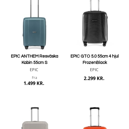
EPIC ANTHEM Resväska
EPIC GTO 5.0 55cm 4 hjul
Kabin 55cm S
FrozenBlack
EPIC
EPIC
Fra
2.299 KR.
1.499 KR.
Læg i kurv
Mere info