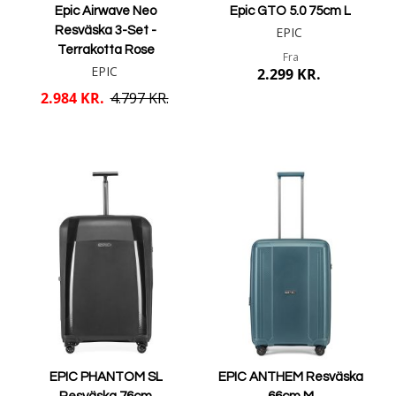
Epic Airwave Neo
Epic GTO 5.0 75cm L
Resväska 3-Set -
EPIC
Terrakotta Rose
Fra
EPIC
2.299 KR.
2.984 KR.
4.797 KR.
Mere info
Læg i kurv
EPIC PHANTOM SL
EPIC ANTHEM Resväska