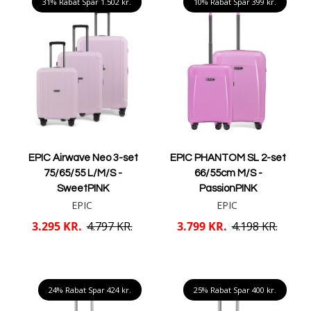
31% Rabat Spar
1.502 kr.
10% Rabat Spar
399 kr.
EPIC Airwave Neo 3-set
EPIC PHANTOM SL 2-set
75/65/55 L/M/S -
66/55cm M/S -
SweetPINK
PassionPINK
EPIC
EPIC
3.295 KR.
4.797 KR.
3.799 KR.
4.198 KR.
Læg i kurv
Læg i kurv
24% Rabat Spar
424 kr.
25% Rabat Spar
400 kr.