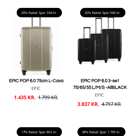
Læg i kurv
Læg i kurv
20% Rabat Spar
364 kr.
20% Rabat Spar
960 kr.
EPIC POP 6.0 75cm L-Cava
EPIC POP 6.0 3-set
EPIC
75/65/55 L/M/S -AllBLACK
EPIC
1.435 KR.
1.799 KR.
3.837 KR.
4.797 KR.
Læg i kurv
Læg i kurv
17% Rabat Spar
802 kr.
38% Rabat Spar
1.799 kr.