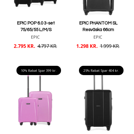
EPIC POP 6.0 3-set
EPIC PHANTOM SL
75/65/55 L/M/S
Resväska 66cm
EPIC
EPIC
2.795 KR.
4.797 KR.
1.298 KR.
1.999 KR.
Mere info
Mere info
10% Rabat Spar
399 kr.
25% Rabat Spar
404 kr.