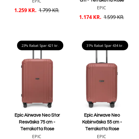
EPIC
cm - Terrakotta Rose
EPIC
1.259 KR.
1.799 KR.
1.174 KR.
1.599 KR.
Læg i kurv
Læg i kurv
23% Rabat Spar
421 kr.
31% Rabat Spar
434 kr.
Epic Airwave Neo Stor
Epic Airwave Neo
Resväska 75 cm -
Kabinväska 55 cm -
Terrakotta Rose
Terrakotta Rose
EPIC
EPIC