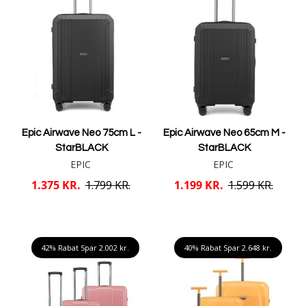
Epic Airwave Neo 75cm L -
Epic Airwave Neo 65cm M -
StarBLACK
StarBLACK
EPIC
EPIC
1.375 KR.
1.799 KR.
1.199 KR.
1.599 KR.
Læg i kurv
Læg i kurv
42% Rabat Spar
2.002 kr.
40% Rabat Spar
2.648 kr.