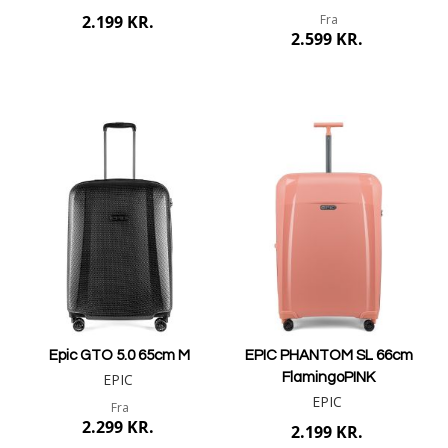
2.199 KR.
Fra
2.599 KR.
Læg i kurv
Mere info
Epic GTO 5.0 65cm M
EPIC PHANTOM SL 66cm
EPIC
FlamingoPINK
EPIC
Fra
2.299 KR.
2.199 KR.