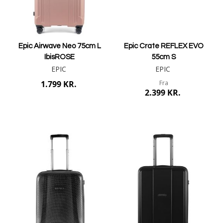
Epic Airwave Neo 75cm L
Epic Crate REFLEX EVO
IbisROSE
55cm S
EPIC
EPIC
1.799 KR.
Fra
2.399 KR.
Læg i kurv
Mere info