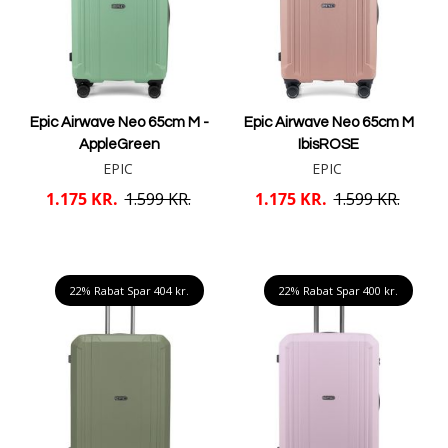
Epic Airwave Neo 65cm M -
Epic Airwave Neo 65cm M
AppleGreen
IbisROSE
EPIC
EPIC
1.175 KR.
1.599 KR.
1.175 KR.
1.599 KR.
Læg i kurv
Læg i kurv
22% Rabat Spar
404 kr.
22% Rabat Spar
400 kr.