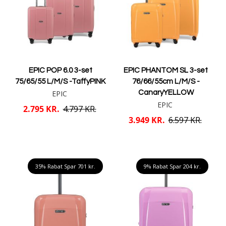
EPIC POP 6.0 3-set
EPIC PHANTOM SL 3-set
75/65/55 L/M/S -TaffyPINK
76/66/55cm L/M/S -
EPIC
CanaryYELLOW
EPIC
2.795 KR.
4.797 KR.
3.949 KR.
6.597 KR.
Læg i kurv
Læg i kurv
35% Rabat Spar
701 kr.
9% Rabat Spar
204 kr.