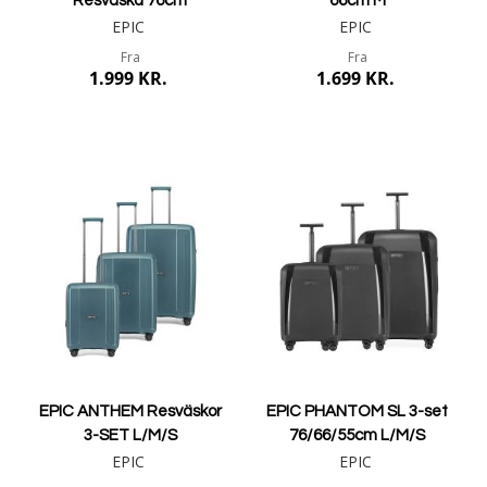
Resväska 76cm
66cm M
EPIC
EPIC
Fra
Fra
1.999 KR.
1.699 KR.
Mere info
Mere info
EPIC ANTHEM Resväskor
EPIC PHANTOM SL 3-set
3-SET L/M/S
76/66/55cm L/M/S
EPIC
EPIC