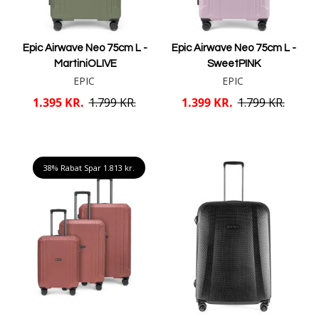
Epic Airwave Neo 75cm L -
Epic Airwave Neo 75cm L -
MartiniOLIVE
SweetPINK
EPIC
EPIC
1.395 KR.
1.799 KR.
1.399 KR.
1.799 KR.
Læg i kurv
Læg i kurv
38% Rabat Spar
1.813 kr.