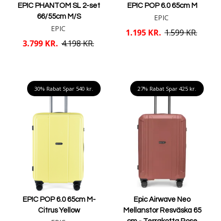
EPIC PHANTOM SL 2-set
EPIC POP 6.0 65cm M
66/55cm M/S
EPIC
EPIC
1.195 KR.
1.599 KR.
3.799 KR.
4.198 KR.
Mere info
Mere info
30% Rabat Spar
540 kr.
27% Rabat Spar
425 kr.
EPIC POP 6.0 65cm M-
Epic Airwave Neo
Citrus Yellow
Mellanstor Resväska 65