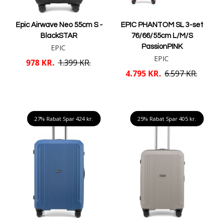
Epic Airwave Neo 55cm S -
EPIC PHANTOM SL 3-set
BlackSTAR
76/66/55cm L/M/S
EPIC
PassionPINK
EPIC
978 KR.
1.399 KR.
4.795 KR.
6.597 KR.
Læg i kurv
Læg i kurv
27% Rabat Spar
424 kr.
25% Rabat Spar
405 kr.