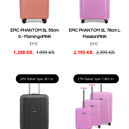
EPIC PHANTOM SL 55cm
EPIC PHANTOM SL 76cm L
S - FlamingoPINK
PassionPINK
EPIC
EPIC
1.298 KR.
1.999 KR.
2.195 KR.
2.399 KR.
Læg i kurv
Læg i kurv
30% Rabat Spar
421 kr.
27% Rabat Spar
1.802 kr.