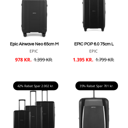
Epic Airwave Neo 65cm M
EPIC POP 6.0 75cm L
EPIC
EPIC
978 KR.
1.399 KR.
1.395 KR.
1.799 KR.
Mere info
Mere info
42% Rabat Spar
2.002 kr.
35% Rabat Spar
701 kr.