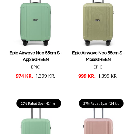
Epic Airwave Neo 55cm S -
Epic Airwave Neo 55cm S -
AppleGREEN
MossGREEN
EPIC
EPIC
974 KR.
1.399 KR.
999 KR.
1.399 KR.
Læg i kurv
Læg i kurv
27% Rabat Spar
424 kr.
27% Rabat Spar
424 kr.