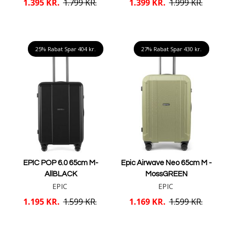
1.395 KR.
1.799 KR.
1.399 KR.
1.999 KR.
Læg i kurv
Læg i kurv
25% Rabat Spar
404 kr.
27% Rabat Spar
430 kr.
EPIC POP 6.0 65cm M-
Epic Airwave Neo 65cm M -
AllBLACK
MossGREEN
EPIC
EPIC
1.195 KR.
1.599 KR.
1.169 KR.
1.599 KR.