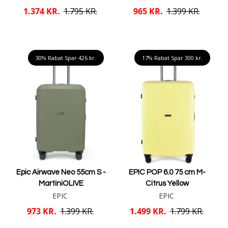
1.374 KR.
1.795 KR.
965 KR.
1.399 KR.
Læg i kurv
Læg i kurv
30% Rabat Spar
426 kr.
17% Rabat Spar
300 kr.
Epic Airwave Neo 55cm S -
EPIC POP 6.0 75 cm M-
MartiniOLIVE
Citrus Yellow
EPIC
EPIC
973 KR.
1.399 KR.
1.499 KR.
1.799 KR.