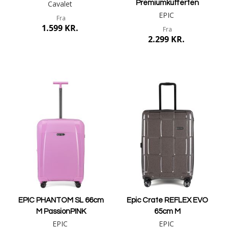
Cavalet
Premiumkufferten
EPIC
Fra
1.599 KR.
Fra
2.299 KR.
Mere info
Mere info
EPIC PHANTOM SL 66cm
Epic Crate REFLEX EVO
M PassionPINK
65cm M
EPIC
EPIC