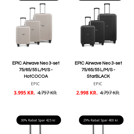
EPIC Airwave Neo 3-set
EPIC Airwave Neo 3-set
75/65/55 L/M/S -
75/65/55 L/M/S -
HotCOCOA
StarBLACK
EPIC
EPIC
3.995 KR.
4.797 KR.
2.998 KR.
4.797 KR.
Læg i kurv
Læg i kurv
30% Rabat Spar
425 kr.
29% Rabat Spar
400 kr.