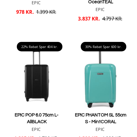
EPIC
OceanTEAL
EPIC
978 KR.
1.399 KR.
3.837 KR.
4.797 KR.
Læg i kurv
Læg i kurv
22% Rabat Spar
404 kr.
30% Rabat Spar
600 kr.
EPIC POP 6.0 75cm L-
EPIC PHANTOM SL 55cm
AllBLACK
S - MintCORAL
EPIC
EPIC