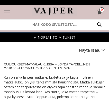
0
OST
SEA
✔ NOPEAT TOIMITUKSET
Näytä lisää..
TARJOUKSET MATKALAUKUISSA – LÖYDÄ TÄYDELLINEN
MATKAKUMPPANISI PARHAASEEN HINTAAN
Kun on aika lähteä matkalle, luotettava ja käytännöllinen
matkalaukku on yksi tärkeimmistä hankinnoista. Matkalaukkujen
ostaminen tarjouksesta on älykäs tapa säästää rahaa ja samalla
mahdollisuus löytää laadukas tuote, joka vastaa tarpeitasi –
olipa kyseessä viikonloppumatka, pidempi loma tai työmatka.