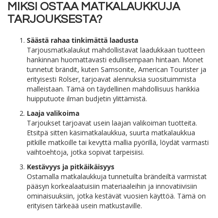
MIKSI OSTAA MATKALAUKKUJA
TARJOUKSESTA?
Säästä rahaa tinkimättä laadusta
Tarjousmatkalaukut mahdollistavat laadukkaan tuotteen
hankinnan huomattavasti edullisempaan hintaan. Monet
tunnetut brändit, kuten Samsonite, American Tourister ja
erityisesti Rolser, tarjoavat alennuksia suosituimmista
malleistaan. Tämä on täydellinen mahdollisuus hankkia
huipputuote ilman budjetin ylittämistä.
Laaja valikoima
Tarjoukset tarjoavat usein laajan valikoiman tuotteita.
Etsitpä sitten käsimatkalaukkua, suurta matkalaukkua
pitkille matkoille tai kevyttä mallia pyörillä, löydät varmasti
vaihtoehtoja, jotka sopivat tarpeisiisi.
Kestävyys ja pitkäikäisyys
Ostamalla matkalaukkuja tunnetuilta brändeiltä varmistat
pääsyn korkealaatuisiin materiaaleihin ja innovatiivisiin
ominaisuuksiin, jotka kestävät vuosien käyttöä. Tämä on
erityisen tärkeää usein matkustaville.