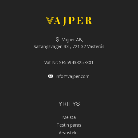
Vajper AB,
Saltängsvägen 33 , 721 32 Västerås
Vat Nr: SE559433257801
info@vajper.com
YRITYS
Meistä
Testin paras
Arvostelut