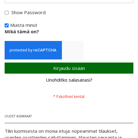
Show Password
Muista minut
Mikä tämä on?
Kirjaudu sisään
Unohditko salasanasi?
UUDET ASIAKKAAT
Tilin luomisesta on monia etuja: nopeammat tilaukset,
useiden osoitteiden säilyttäminen, tilausten seuranta ja