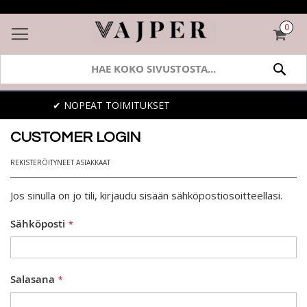
0
OST
SEA
EAT TOIMITUKSET
✔ 30 
CUSTOMER LOGIN
REKISTERÖITYNEET ASIAKKAAT
Jos sinulla on jo tili, kirjaudu sisään sähköpostiosoitteellasi.
Sähköposti
Salasana